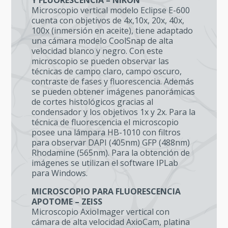
Y FLUORESCENCIA – NIKON
Microscopio vertical modelo Eclipse E-600
cuenta con objetivos de 4x,10x, 20x, 40x,
100x (inmersión en aceite), tiene adaptado
una cámara modelo CoolSnap de alta
velocidad blanco y negro. Con este
microscopio se pueden observar las
técnicas de campo claro, campo oscuro,
contraste de fases y fluorescencia. Además
se pueden obtener imágenes panorámicas
de cortes histológicos gracias al
condensador y los objetivos 1x y 2x. Para la
técnica de fluorescencia el microscopio
posee una lámpara HB-1010 con filtros
para observar DAPI (405nm) GFP (488nm)
Rhodamine (565nm). Para la obtención de
imágenes se utilizan el software IPLab
para Windows.
MICROSCOPIO PARA FLUORESCENCIA
APOTOME – ZEISS
Microscopio AxioImager vertical con
cámara de alta velocidad AxioCam, platina